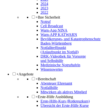
2024
2023
2022
+
Ihre Sicherheit
Notruf
Cell Broadcast
Warn-App NINA
Warn-APP KATWARN
Bevölkerungs- und Katastrophenschutz
Baden-Württemberg
Notfalltreffpunkt
(Anlaufpunkt im Notfall)
DRK-Videothek für Vorsorge
und Selbsthilfe
Medizinische Notruftafeln
Wissenswertes
+
Angebote
+
Bereitschaft
Abenteuer Ehrenamt
Notfallhilfe
Mitwirken als aktives Mitglied
+
Erste-Hilfe Ausbildung
Erste-Hilfe-Kurs (Rotkreuzkurs)
Übersicht der Erste-Hilfe Kurse