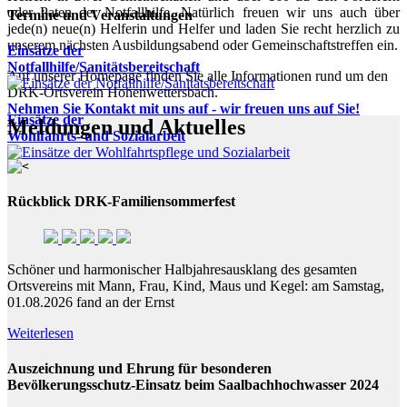
oder Paten der Notfallhilfe. Natürlich freuen wir uns auch über
Termine und Veranstaltungen
jede(n) neue(n) Helferin und Helfer und laden Sie recht herzlich zu
unserem nächsten Ausbildungsabend oder Gemeinschaftstreffen ein.
Einsätze der
Notfallhilfe/Sanitätsbereitschaft
Auf unserer Homepage finden Sie alle Informationen rund um den
DRK-Ortsverein Hohenwettersbach.
Nehmen Sie Kontakt mit uns auf - wir freuen uns auf Sie!
Einsätze der
Meldungen und Aktuelles
Wohlfahrts- und Sozialarbeit
Rückblick DRK-Familiensommerfest
Schöner und harmonischer Halbjahresausklang des gesamten
Ortsvereins mit Mann, Frau, Kind, Maus und Kegel: am Samstag,
01.08.2026 fand an der Ernst
Weiterlesen
Auszeichnung und Ehrung für besonderen
Bevölkerungsschutz-Einsatz beim Saalbachhochwasser 2024