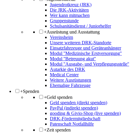
Jugendrotkreuz (JRK)
Die JRK-Aktivitäten
Wer kann mitmachen
Gruppenstunde
Schulsanitätsdienst / Juniorhelfer
+
Ausrüstung und Ausstattung
Vereinsheim
Unsere weiteren DRK-Standorte
Einsatzfahrzeuge und Geräteanhänger
Modul ''Medizinische Erstversorgung''
Modul ''Betreuung akut''
Modul ''Ausgabe- und Verpflegungsstelle''
Autarkie des DRK
Medical Center
Weitere Ausrüstungen
Ehemalige Fahrzeuge
+
Spenden
+
Geld spenden
Geld spenden (direkt spenden)
PayPal (indirekt spenden)
gooding & Givio-Shop (live spenden)
DRK-Fördermitgliedschaft
Patenschaft Notfallhilfe
+
Zeit spenden