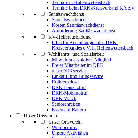
Termine in Hohenwettersbach
Termine beim DRK-Kreisverband KA e.V.
+
Santätswachdienst
Sanitätswachdienst
Kosten Sanitätswachdienst
Anforderung Sanitätswachdienst
+
KV-Helferausbildung
Infos für Ausbildungen des DRK-
Kreisverbandes e.V. in Hohenwettersbach
+
Wohlfahrts- und Sozialarbeit
Mitwirken als aktives Mitglied
Freier Mitarbeiter im DRK
unserDRKservice
Einkauf- und Bringservice
Rotkreuzdose
DRK-Hausnotruf
DRK-Mobilnotruf
DRK-Watch
Seniorenreisen
Essen auf Rädern
+
Unser Ortsverein
+
Unser Ortsverein
Wir über uns
Unsere Aktivitäten