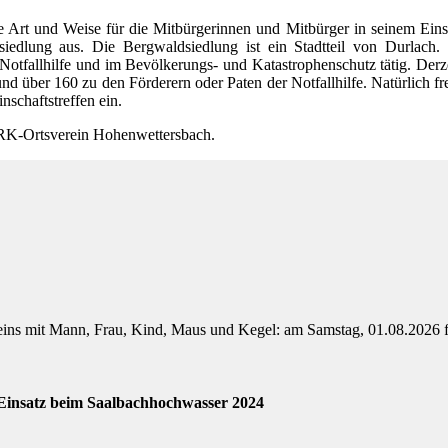
ge Art und Weise für die Mitbürgerinnen und Mitbürger in seinem Ei
ldsiedlung aus. Die Bergwaldsiedlung ist ein Stadtteil von Durlach
er Notfallhilfe und im Bevölkerungs- und Katastrophenschutz tätig. Der
d über 160 zu den Förderern oder Paten der Notfallhilfe. Natürlich fr
schaftstreffen ein.
DRK-Ortsverein Hohenwettersbach.
ins mit Mann, Frau, Kind, Maus und Kegel: am Samstag, 01.08.2026 f
Einsatz beim Saalbachhochwasser 2024