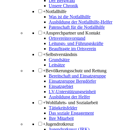
Der Bergwald
Unsere Chronik
+
Notfallhilfe
Was ist die Notfallhilfe
Ausbildung der Notfallhilfe-Helfer
Patenschaft für die Notfallhilfe
+
Ansprechpartner und Kontakt
Ortsvereinsvorstand
Leitungs- und Führungskräfte
Beauftragte im Ortsverein
+
Selbstverständnis
Grundsätze
Leitsätze
+
Bevölkerungsschutz und Rettung
Bereitschaft und Einsatzgruppe
Einsatzgruppe Bergdörfer
Einsatzgebiet
LV-Unterstützungseinheit
Ausbildung der Helfer
+
Wohlfahrts- und Sozialarbeit
Tätigkeitsfelder
Das soziale Engagement
Ihre Mitarbeit
+
Jugendrotkreuz
Jugendrotkreuz (JRK)