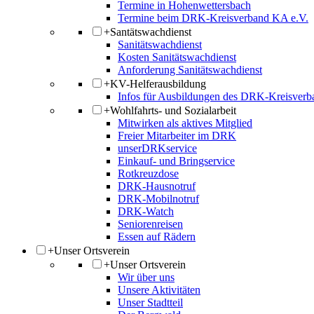
Termine in Hohenwettersbach
Termine beim DRK-Kreisverband KA e.V.
+
Santätswachdienst
Sanitätswachdienst
Kosten Sanitätswachdienst
Anforderung Sanitätswachdienst
+
KV-Helferausbildung
Infos für Ausbildungen des DRK-Kreisverb
+
Wohlfahrts- und Sozialarbeit
Mitwirken als aktives Mitglied
Freier Mitarbeiter im DRK
unserDRKservice
Einkauf- und Bringservice
Rotkreuzdose
DRK-Hausnotruf
DRK-Mobilnotruf
DRK-Watch
Seniorenreisen
Essen auf Rädern
+
Unser Ortsverein
+
Unser Ortsverein
Wir über uns
Unsere Aktivitäten
Unser Stadtteil