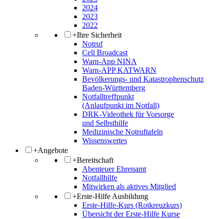
2024
2023
2022
+
Ihre Sicherheit
Notruf
Cell Broadcast
Warn-App NINA
Warn-APP KATWARN
Bevölkerungs- und Katastrophenschutz
Baden-Württemberg
Notfalltreffpunkt
(Anlaufpunkt im Notfall)
DRK-Videothek für Vorsorge
und Selbsthilfe
Medizinische Notruftafeln
Wissenswertes
+
Angebote
+
Bereitschaft
Abenteuer Ehrenamt
Notfallhilfe
Mitwirken als aktives Mitglied
+
Erste-Hilfe Ausbildung
Erste-Hilfe-Kurs (Rotkreuzkurs)
Übersicht der Erste-Hilfe Kurse