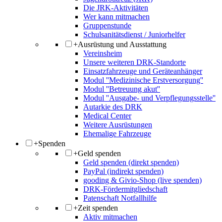
Die JRK-Aktivitäten
Wer kann mitmachen
Gruppenstunde
Schulsanitätsdienst / Juniorhelfer
+
Ausrüstung und Ausstattung
Vereinsheim
Unsere weiteren DRK-Standorte
Einsatzfahrzeuge und Geräteanhänger
Modul ''Medizinische Erstversorgung''
Modul ''Betreuung akut''
Modul ''Ausgabe- und Verpflegungsstelle''
Autarkie des DRK
Medical Center
Weitere Ausrüstungen
Ehemalige Fahrzeuge
+
Spenden
+
Geld spenden
Geld spenden (direkt spenden)
PayPal (indirekt spenden)
gooding & Givio-Shop (live spenden)
DRK-Fördermitgliedschaft
Patenschaft Notfallhilfe
+
Zeit spenden
Aktiv mitmachen