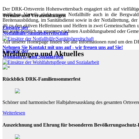
Der DRK-Ortsverein Hohenwettersbach engagiert sich auf vielfälti
zeitlichen Vorteils rückt unsere Notfallhilfe auch in die Bergwa
Termine und Veranstaltungen
Breitenausbildung, im Sanitätsdienst sowie in der Notfallrettung, d
30 zu den aktiven Helferinnen und Helfern in zwei Gemeinschaften un
Einsätze der
Sie recht herzlich zu unserem nächsten Ausbildungsabend oder Gemein
Notfallhilfe/Sanitätsbereitschaft
Auf unserer Homepage finden Sie alle Informationen rund um den 
Nehmen Sie Kontakt mit uns auf - wir freuen uns auf Sie!
Einsätze der
Meldungen und Aktuelles
Wohlfahrts- und Sozialarbeit
Rückblick DRK-Familiensommerfest
Schöner und harmonischer Halbjahresausklang des gesamten Ortsvere
Weiterlesen
Auszeichnung und Ehrung für besonderen Bevölkerungsschutz-