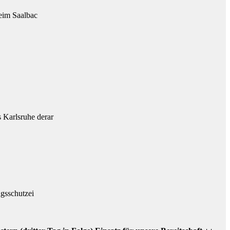
beim Saalbac
 Karlsruhe derar
ngsschutzei