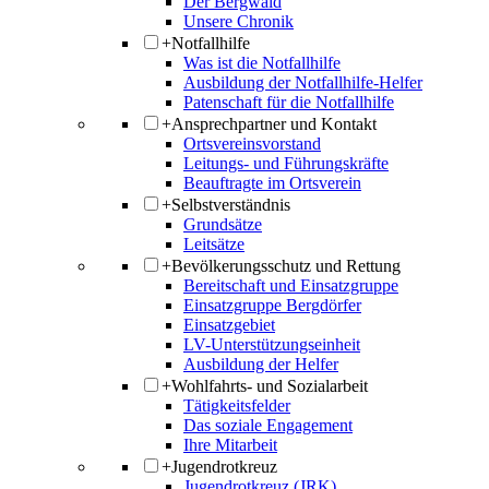
Der Bergwald
Unsere Chronik
+
Notfallhilfe
Was ist die Notfallhilfe
Ausbildung der Notfallhilfe-Helfer
Patenschaft für die Notfallhilfe
+
Ansprechpartner und Kontakt
Ortsvereinsvorstand
Leitungs- und Führungskräfte
Beauftragte im Ortsverein
+
Selbstverständnis
Grundsätze
Leitsätze
+
Bevölkerungsschutz und Rettung
Bereitschaft und Einsatzgruppe
Einsatzgruppe Bergdörfer
Einsatzgebiet
LV-Unterstützungseinheit
Ausbildung der Helfer
+
Wohlfahrts- und Sozialarbeit
Tätigkeitsfelder
Das soziale Engagement
Ihre Mitarbeit
+
Jugendrotkreuz
Jugendrotkreuz (JRK)