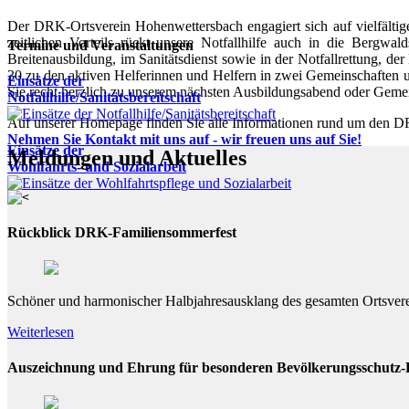
Der DRK-Ortsverein Hohenwettersbach engagiert sich auf vielfälti
zeitlichen Vorteils rückt unsere Notfallhilfe auch in die Bergwa
Termine und Veranstaltungen
Breitenausbildung, im Sanitätsdienst sowie in der Notfallrettung, d
30 zu den aktiven Helferinnen und Helfern in zwei Gemeinschaften un
Einsätze der
Sie recht herzlich zu unserem nächsten Ausbildungsabend oder Gemein
Notfallhilfe/Sanitätsbereitschaft
Auf unserer Homepage finden Sie alle Informationen rund um den 
Nehmen Sie Kontakt mit uns auf - wir freuen uns auf Sie!
Einsätze der
Meldungen und Aktuelles
Wohlfahrts- und Sozialarbeit
Rückblick DRK-Familiensommerfest
Schöner und harmonischer Halbjahresausklang des gesamten Ortsvere
Weiterlesen
Auszeichnung und Ehrung für besonderen Bevölkerungsschutz-