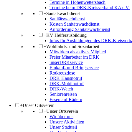
Termine in Hohenwettersbach
Termine beim DRK-Kreisverband KA e.V.
+
Santätswachdienst
Sanitätswachdienst
Kosten Sanitätswachdienst
Anforderung Sanitätswachdienst
+
KV-Helferausbildung
Infos für Ausbildungen des DRK-Kreisverb
+
Wohlfahrts- und Sozialarbeit
Mitwirken als aktives Mitglied
Freier Mitarbeiter im DRK
unserDRKservice
Einkauf- und Bringservice
Rotkreuzdose
DRK-Hausnotruf
DRK-Mobilnotruf
DRK-Watch
Seniorenreisen
Essen auf Rädern
+
Unser Ortsverein
+
Unser Ortsverein
Wir über uns
Unsere Aktivitäten
Unser Stadtteil