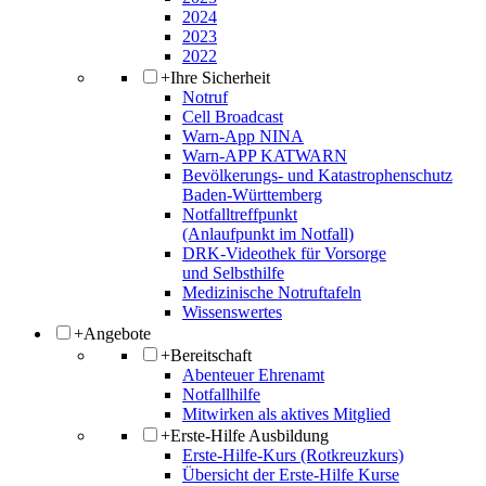
2024
2023
2022
+
Ihre Sicherheit
Notruf
Cell Broadcast
Warn-App NINA
Warn-APP KATWARN
Bevölkerungs- und Katastrophenschutz
Baden-Württemberg
Notfalltreffpunkt
(Anlaufpunkt im Notfall)
DRK-Videothek für Vorsorge
und Selbsthilfe
Medizinische Notruftafeln
Wissenswertes
+
Angebote
+
Bereitschaft
Abenteuer Ehrenamt
Notfallhilfe
Mitwirken als aktives Mitglied
+
Erste-Hilfe Ausbildung
Erste-Hilfe-Kurs (Rotkreuzkurs)
Übersicht der Erste-Hilfe Kurse