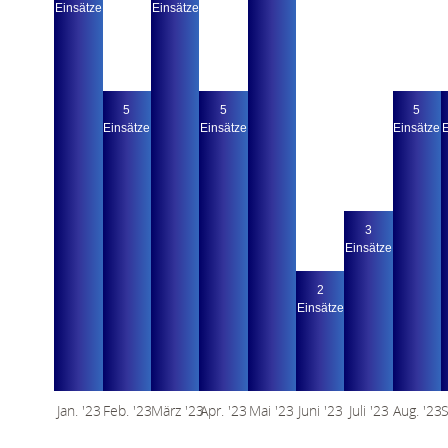
Ein­sätze
Ein­sätze
5
5
5
Ein­sätze
Ein­sätze
Ein­sätze
E
3
Ein­sätze
2
Ein­sätze
Jan. '23
Feb. '23
März '23
Apr. '23
Mai '23
Juni '23
Juli '23
Aug. '23
S