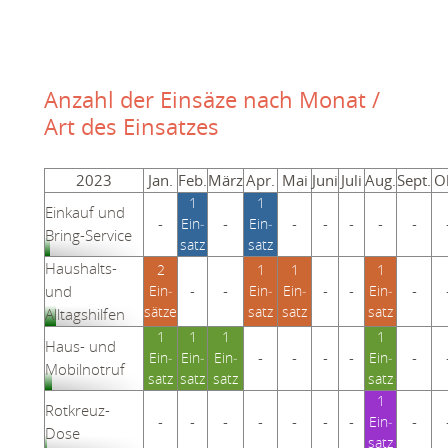
Anzahl der Einsäze nach Monat /
Art des Einsatzes
2023
Jan.
Feb.
März
Apr.
Mai
Juni
Juli
Aug.
Sept.
O
1
1
Einkauf und
-
-
-
-
-
-
-
Ein­
Ein­
Bring-Service
satz
satz
Haushalts-
2
1
1
1
und
-
-
-
-
-
Ein­
Ein­
Ein­
Ein­
sätze
satz
satz
satz
Alltagshilfen
1
1
1
1
Haus- und
-
-
-
-
-
Ein­
Ein­
Ein­
Ein­
Mobilnotruf
satz
satz
satz
satz
1
Rotkreuz-
-
-
-
-
-
-
-
-
Ein­
Dose
satz