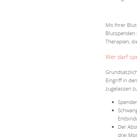
Mit Ihrer Blu
Blutspenden 
Therapien, di
Wer darf sp
Grundsätzlich
Eingriff in d
zugelassen zu
Spender
Schwang
Entbind
Der Abs
drei Mo