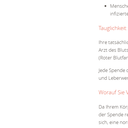
Menschen
infizier
Tauglichkeit:
Ihre tatsächl
Arzt des Blu
(Roter Blutfar
Jede Spende d
und Leberwert
Worauf Sie 
Da Ihrem Körp
der Spende re
sich, eine n