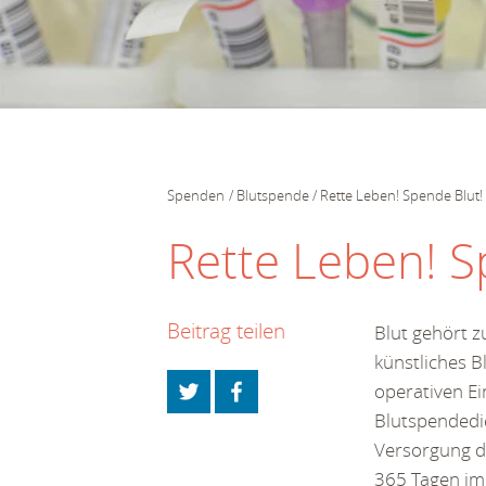
Spenden
Blutspende
Rette Leben! Spende Blut!
Rette Leben! S
Beitrag teilen
Blut gehört z
künstliches B
operativen Ei
Blutspendedi
Versorgung de
365 Tagen im 