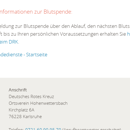
Informationen zur Blutspende:
ldung zur Blutspende über den Ablauf, den nächsten Bluts
t bis zu Ihren persönlichen Voraussetzungen erhalten Sie
h
beim DRK
.
edienste - Startseite
Anschrift
Deutsches Rotes Kreuz
Ortsverein Hohenwettersbach
Kirchplatz 6A
76228 Karlsruhe
Telefon:
0721 60 90 95 70
(Anrufbeantworter geschaltet)