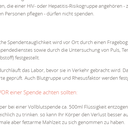
, die einer HIV- oder Hepatitis-Risikogruppe angehören - 
ten Personen pflegen - dürfen nicht spenden.
iche Spendentauglichkeit wird vor Ort durch einen Frageb
tspendedienstes sowie durch die Untersuchung von Puls, 
bstoff) festgestellt.
urchläuft das Labor, bevor sie in Verkehr gebracht wird. Dabe
e geprüft. Auch Blutgruppe und Rhesusfaktor werden festg
VOR einer Spende achten sollten:
er bei einer Vollblutspende ca. 500ml Flüssigkeit entzogen 
ichlich zu trinken. so kann Ihr Körper den Verlust besser 
ormale aber fettarme Mahlzeit zu sich genommen zu haben.