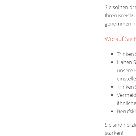
Sie sollten d
Ihren Kreisla
genommen h
Worauf Sie 
Trinken 
Halten S
unsere H
einstell
Trinken 
Vermeid
ähnlich
Berufsk
Sie sind herz
stärken!