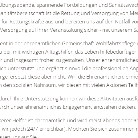
Übungsabende, spannende Fortbildungen und Sanitätswachdi
anitätsbereitschaft ist die Rettung und Versorgung von Me
erfür Rettungskräfte aus und bereiten uns auf den Notfall vor
Versorgung auf Ihrer Veranstaltung sicher - mit unserem Sa
nt in der ehrenamtlichen Gemeinschaft Wohlfahrtspflege un
bei, mit wichtigen Alltagshilfen das Leben hilfebedürftiger 
er und insgesamt froher zu gestalten. Unser ehrenamtlich
ich unterstützt und ergänzt sinnvoll die professionellen An
ge, ersetzt diese aber nicht. Wir, die Ehrenamtlichen, erm
in den sozialen Nahraum, wir bieten mit vielen Aktionen Tei
 durch Ihre Unterstützung können wir diese Aktivitäten au
durch unser ehrenamtliches Engagement entstehen decken.
nserer Helfer ist ehrenamtlich und wird meist abends ode
d wir jedoch 24/7 erreichbar). Möchten Sie sich zusammen 
euen uns auf Sie.