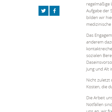
regelmäßige 
Aufgabe der S
bilden wir hi
medizinische 
Das Engageme
anderem dazu 
kontaktreich
sozialen Bere
Daseinsvorsor
Jung und Alt 
Nicht zuletzt
Kosten, die 
Die Arbeit u
Notfällen sin
uns an, wir fr