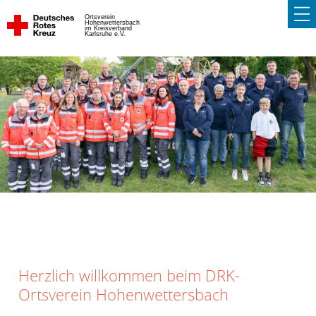
Ortsverein
Hohenwettersbach
im Kreisverband
Karlsruhe e.V.
Herzlich willkommen beim
DRK-
Ortsverein Hohenwettersbach